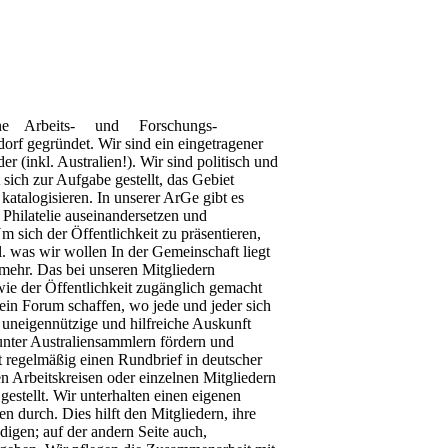
ine
Arbeits-
und
Forschungs-
dorf gegründet.
Wir sind ein eingetragener
er (inkl. Australien!).
Wir sind politisch und
sich zur Aufgabe gestellt, das Gebiet
katalogisieren.
In unserer ArGe gibt es
 Philatelie
auseinandersetzen und
m sich der Öffentlichkeit zu präsentieren,
.
was wir wollen
I
n der Gemeinschaft liegt
 mehr.
Das bei unseren Mitgliedern
owie der
Öffentlichkeit zugänglich gemacht
 ein Forum schaffen, wo jede und jeder sich
uneigennützige und hilfreiche Auskunft
nter Australiensammlern fördern und
t regelmäßig einen Rundbrief in deutscher
n Arbeitskreisen oder einzelnen Mitgliedern
gestellt.
Wir unterhalten einen eigenen
en durch. Dies
hilft den Mitgliedern, ihre
digen; auf der
andern Seite auch,