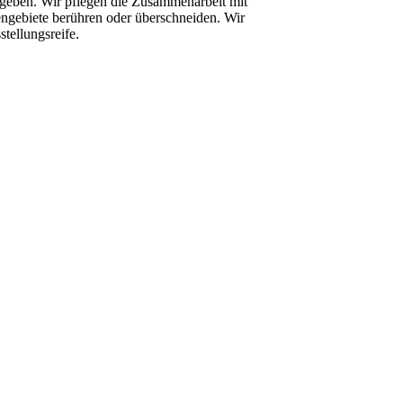
ugeben.
Wir pflegen die Zusammenarbeit mit
engebiete
berühren oder überschneiden.
Wir
tellungsreife.