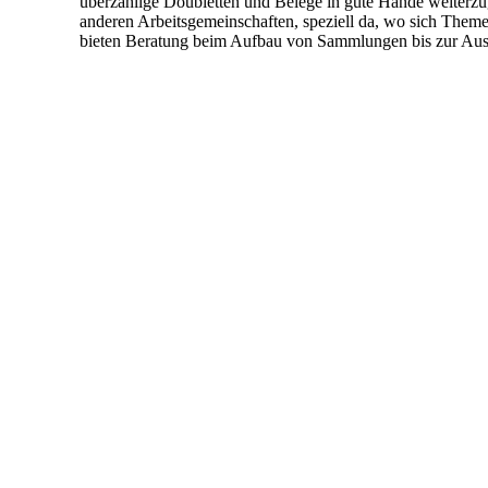
überzählige Doubletten und Belege in gute Hände weiterz
anderen Arbeitsgemeinschaften, speziell da, wo sich Them
bieten Beratung beim Aufbau von Sammlungen bis zur Auss