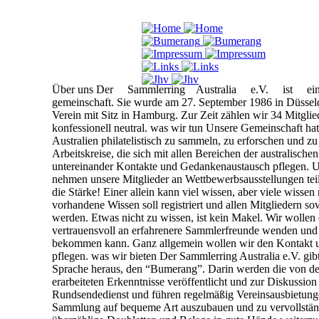
Über uns
Der
Sammlerring
Australia
e.V.
ist
e
gemeinschaft. Sie wurde am 27. September 1986 in Düssel
Verein mit Sitz in Hamburg. Zur Zeit zählen wir
34 Mitglied
konfessionell neutral.
was wir tun
Unsere Gemeinschaft hat 
Australien
philatelistisch zu sammeln, zu erforschen und zu 
Arbeitskreise, die sich mit allen Bereichen der australischen
untereinander Kontakte und Gedankenaustausch pflegen.
U
nehmen unsere Mitglieder an Wettbewerbsausstellungen teil
die Stärke! Einer allein kann viel wissen, aber viele wissen
vorhandene Wissen soll registriert und allen Mitgliedern s
werden.
Etwas nicht zu wissen, ist kein Makel. Wir wollen
vertrauensvoll an erfahrenere Sammlerfreunde wenden und 
bekommen kann.
Ganz allgemein wollen wir den Kontakt u
pflegen.
was wir bieten
Der Sammlerring Australia e.V. gib
Sprache heraus, den
“Bumerang”.
Darin werden die von de
erarbeiteten Erkenntnisse
veröffentlicht und zur Diskussion 
Rundsendedienst und führen regelmäßig Vereinsausbietung
Sammlung auf bequeme Art auszubauen und zu vervollstän