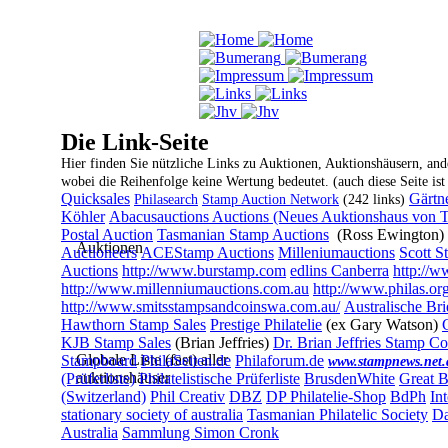
Die Link-Seite
Hier finden Sie nützliche Links zu Auktionen, Auktionshäusern, an
wobei die Reihenfolge keine Wertung bedeutet. (auch diese Seite i
Quicksales
Gärtn
Philasearch
Stamp Auction Network
(242 links)
Köhler
Abacusauctions Auctions (Neues Auktionshaus von T
Postal Auction
Tasmanian Stamp Auctions
(Ross Ewington)
Auktionen
Auctioneers
ACEStamp Auctions
Milleniumauctions
Scott St
Auctions
http://www.burstamp.com
edlins Canberra
http://w
http://www.millenniumauctions.com.au
http://www.philas.or
http://www.smitsstampsandcoinswa.com.au/
Australische Br
Hawthorn Stamp Sales
Prestige Philatelie
(ex Gary Watson)
KJB Stamp Sales
(Brian Jeffries)
Dr. Brian Jeffries Stamp Co
Globale Liste (fast) aller
Stampboard
PhilaSeiten.de
Philaforum.de
www.stampnews.net.
auktionshäuser
(Prüferliste)
Philatelistische Prüferliste
BrusdenWhite
Great B
(Switzerland)
Phil Creativ
DBZ
DP Philatelie-Shop
BdPh
In
stationary society of australia
Tasmanian Philatelic Society
Da
Australia
Sammlung Simon Cronk